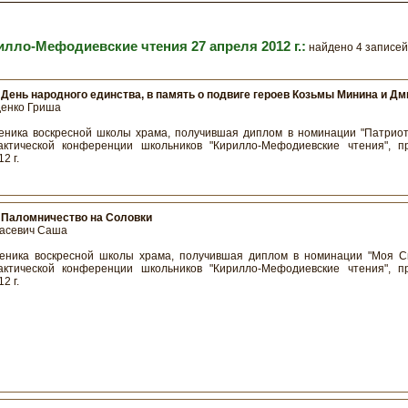
илло-Мефодиевские чтения 27 апреля 2012 г.:
найдено 4 записей
:
День народного единства, в память о подвиге героев Козьмы Минина и Д
денко Гриша
еника воскресной школы храма, получившая диплом в номинации "Патриот
рактической конференции школьников "Кирилло-Мефодиевские чтения", 
2 г.
:
Паломничество на Соловки
расевич Саша
еника воскресной школы храма, получившая диплом в номинации "Моя Св
рактической конференции школьников "Кирилло-Мефодиевские чтения", 
2 г.