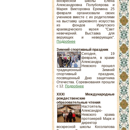
Воскресной школы Елена
Александровна Полубоярова и
Мария Викторовна Еремина 25
февраля организовали своих
учеников вместе с их родителями
на выставку церковного искусства
из фондов Иркутского
краеведческого музея "Свет
невечерний. Выставка для
верующих и неверующих".
Подробнее
Зимний спортивный праздник
Сегодня, 19
февраля, в храме
Александра
Невского прошел
традиционный Зимний
спортивный праздник,
посвященный Дню защитника
Отечества. Соревнования прошли
с 12.
Подробнее
XXXI Международные
рождественские
образовательные чтения
Настоятель
Александро-
Невского храма
протоиерей Марк и
директор
воскресной школы Косолапова