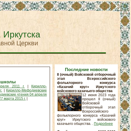
. Иркутска
авной Церкви
Последние новости
II (очный) Войсковой отборочный
этап Всероссийского
й школы
фольклорного конкурса
реля 2011 г.
|
Кирилло-
«Казачий круг» Иркутского
г.
|
Кирилло-Мефодиевские
войскового казачьего общества
диевские чтения 04 апреля
12 июня 2023 года
 марта 2015 г.
|
прошел II (очный)
Войсковой
отборочный этап
Всероссийского
фольклорного конкурса «Казачий
круг» Иркутского войскового
казачьего общества. .
Подробнее