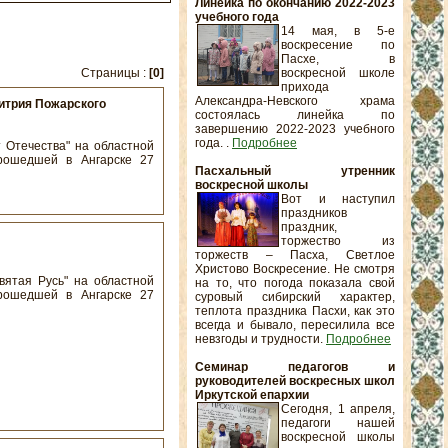
Линейка по окончанию 2022-2023
учебного года
14 мая, в 5-е
воскресение по
Пасхе, в
Страницы :
[0]
воскресной школе
прихода
Александра-Невского храма
митрия Пожарского
состоялась линейка по
завершению 2022-2023 учебного
года. .
Подробнее
 Отечества" на областной
прошедшей в Ангарске 27
Пасхальный утренник
воскресной школы
Вот и наступил
праздников
праздник,
торжество из
торжеств – Пасха, Светлое
Христово Воскресение. Не смотря
ятая Русь" на областной
на то, что погода показала свой
прошедшей в Ангарске 27
суровый сибирский характер,
теплота праздника Пасхи, как это
всегда и бывало, пересилила все
невзгоды и трудности.
Подробнее
Семинар педагогов и
руководителей воскресных школ
Иркутской епархии
Сегодня, 1 апреля,
педагоги нашей
воскресной школы