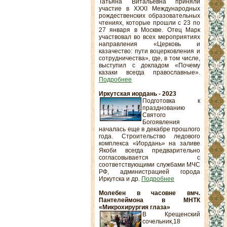
Татьяна Витальевна приняли
участие в XXXI Международных
рождественских образовательных
чтениях, которые прошли с 23 по
27 января в Москве. Отец Марк
участвовал во всех мероприятиях
направления «Церковь и
казачество: пути воцерковления и
сотрудничества», где, в том числе,
выступил с докладом «Почему
казаки всегда православные».
Подробнее
Иркутская иордань - 2023
Подготовка к
празднованию
Святого
Богоявления
началась еще в декабре прошлого
года. Строительство ледового
комплекса «Иордань» на заливе
Якоби всегда предварительно
согласовывается с
соответствующими службами МЧС
РФ, администрацией города
Иркутска и др.
Подробнее
Молебен в часовне вмч.
Пантелеймона в МНТК
«Микрохирургия глаза»
В Крещенский
сочельник,18