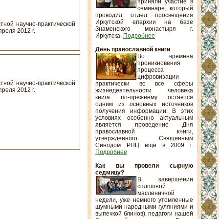
приняли участие в
семинаре, который
проводил отдел просвещения
Иркутской епархии на базе
тной научно-практической
Знаменского монастыря г.
реля 2012 г.
Иркутска.
Подробнее
День православной книги
Во времена
проникновения
процесса
цифровизации
тной научно-практической
практически во все сферы
реля 2012 г.
жизнедеятельности человека
книга по-прежнему остается
одним из основных источников
получения информации. В этих
условиях особенно актуальным
является проведение Дня
православной книги,
утвержденного Священным
Синодом РПЦ еще в 2009 г.
Подробнее
Как вы провели сырную
седмицу?
В завершении
сплошной
масленичной
недели, уже немного утомленные
шумными народными гуляниями и
выпечкой блинов), педагоги нашей