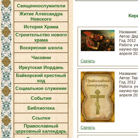
Священнослужители
Житие Александра
Кир
Невского
История Храма
Название
Строительство нового
Автор: Ди
храма
Год: 2012
Работа уч
Воскресная школа
научно-п
апреля 201
Часовни
Скачать
Иркутская Иордань
Название
Байкерский крестный
Автор: Та
ход
Год: 2012
Работа уч
Социальное служение
научно-п
апреля 201
События
Библиотека
Ссылки
Православный
Скачать
церковный календарь