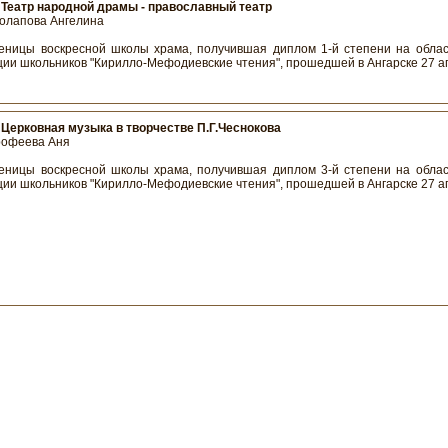
:
Театр народной драмы - православный театр
солапова Ангелина
еницы воскресной школы храма, получившая диплом 1-й степени на облас
ии школьников "Кирилло-Мефодиевские чтения", прошедшей в Ангарске 27 ап
:
Церковная музыка в творчестве П.Г.Чеснокова
рофеева Аня
еницы воскресной школы храма, получившая диплом 3-й степени на облас
ии школьников "Кирилло-Мефодиевские чтения", прошедшей в Ангарске 27 ап