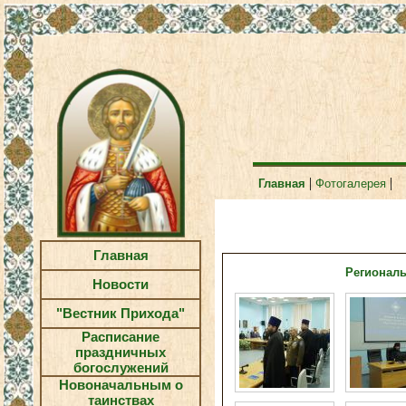
|
|
Главная
Фотогалерея
Главная
Региональ
Новости
"Вестник Прихода"
Расписание
праздничных
богослужений
Новоначальным о
таинствах