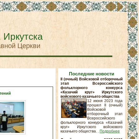
. Иркутска
авной Церкви
Последние новости
II (очный) Войсковой отборочный
этап Всероссийского
фольклорного конкурса
«Казачий круг» Иркутского
тений
войскового казачьего общества
12 июня 2023 года
прошел II (очный)
Войсковой
отборочный этап
Всероссийского
фольклорного конкурса «Казачий
круг» Иркутского войскового
казачьего общества. .
Подробнее