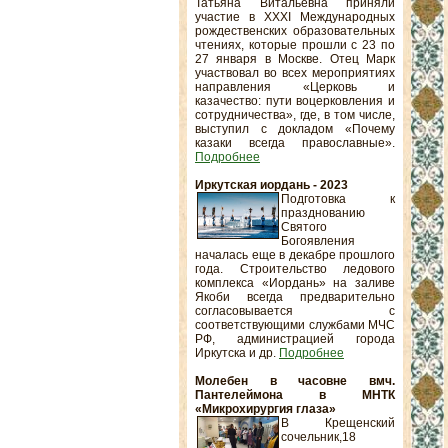
Татьяна Витальевна приняли
участие в XXXI Международных
рождественских образовательных
чтениях, которые прошли с 23 по
27 января в Москве. Отец Марк
участвовал во всех мероприятиях
направления «Церковь и
казачество: пути воцерковления и
сотрудничества», где, в том числе,
выступил с докладом «Почему
казаки всегда православные».
Подробнее
Иркутская иордань - 2023
Подготовка к
празднованию
Святого
Богоявления
началась еще в декабре прошлого
года. Строительство ледового
комплекса «Иордань» на заливе
Якоби всегда предварительно
согласовывается с
соответствующими службами МЧС
РФ, администрацией города
Иркутска и др.
Подробнее
Молебен в часовне вмч.
Пантелеймона в МНТК
«Микрохирургия глаза»
В Крещенский
сочельник,18