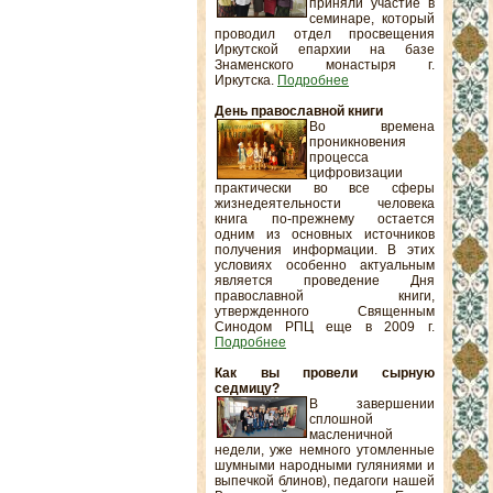
приняли участие в
семинаре, который
проводил отдел просвещения
Иркутской епархии на базе
Знаменского монастыря г.
Иркутска.
Подробнее
День православной книги
Во времена
проникновения
процесса
цифровизации
практически во все сферы
жизнедеятельности человека
книга по-прежнему остается
одним из основных источников
получения информации. В этих
условиях особенно актуальным
является проведение Дня
православной книги,
утвержденного Священным
Синодом РПЦ еще в 2009 г.
Подробнее
Как вы провели сырную
седмицу?
В завершении
сплошной
масленичной
недели, уже немного утомленные
шумными народными гуляниями и
выпечкой блинов), педагоги нашей