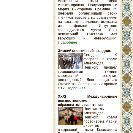
Воскресной школы Елена
Александровна Полубоярова и
Мария Викторовна Еремина 25
февраля организовали своих
учеников вместе с их родителями
на выставку церковного искусства
из фондов Иркутского
краеведческого музея "Свет
невечерний. Выставка для
верующих и неверующих".
Подробнее
Зимний спортивный праздник
Сегодня, 19
февраля, в храме
Александра
Невского прошел
традиционный Зимний
спортивный праздник,
посвященный Дню защитника
Отечества. Соревнования прошли
с 12.
Подробнее
XXXI Международные
рождественские
образовательные чтения
Настоятель
Александро-
Невского храма
протоиерей Марк и
директор
воскресной школы Косолапова