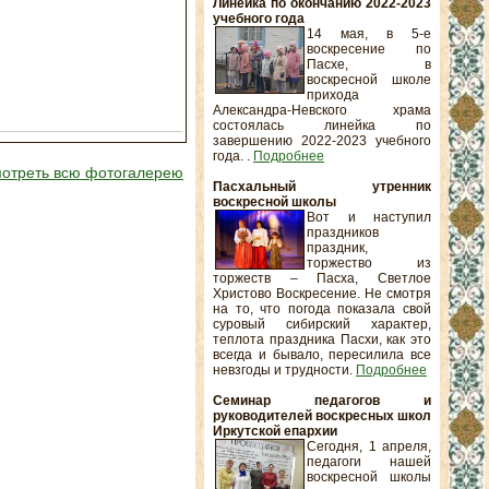
Линейка по окончанию 2022-2023
учебного года
14 мая, в 5-е
воскресение по
Пасхе, в
воскресной школе
прихода
Александра-Невского храма
состоялась линейка по
завершению 2022-2023 учебного
года. .
Подробнее
отреть всю фотогалерею
Пасхальный утренник
воскресной школы
Вот и наступил
праздников
праздник,
торжество из
торжеств – Пасха, Светлое
Христово Воскресение. Не смотря
на то, что погода показала свой
суровый сибирский характер,
теплота праздника Пасхи, как это
всегда и бывало, пересилила все
невзгоды и трудности.
Подробнее
Семинар педагогов и
руководителей воскресных школ
Иркутской епархии
Сегодня, 1 апреля,
педагоги нашей
воскресной школы