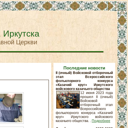
. Иркутска
авной Церкви
Последние новости
II (очный) Войсковой отборочный
этап Всероссийского
фольклорного конкурса
«Казачий круг» Иркутского
войскового казачьего общества
12 июня 2023 года
прошел II (очный)
Войсковой
отборочный этап
Всероссийского
фольклорного конкурса «Казачий
круг» Иркутского войскового
казачьего общества. .
Подробнее