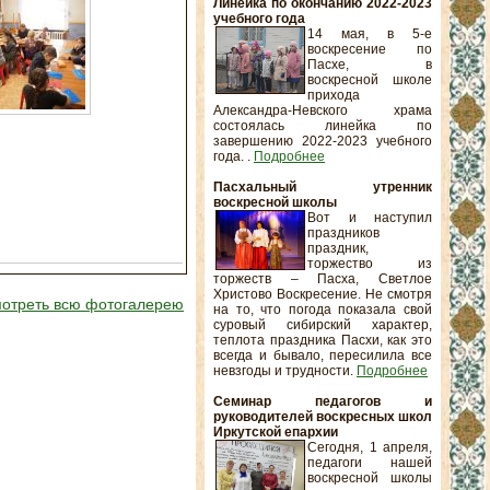
Линейка по окончанию 2022-2023
учебного года
14 мая, в 5-е
воскресение по
Пасхе, в
воскресной школе
прихода
Александра-Невского храма
состоялась линейка по
завершению 2022-2023 учебного
года. .
Подробнее
Пасхальный утренник
воскресной школы
Вот и наступил
праздников
праздник,
торжество из
торжеств – Пасха, Светлое
Христово Воскресение. Не смотря
отреть всю фотогалерею
на то, что погода показала свой
суровый сибирский характер,
теплота праздника Пасхи, как это
всегда и бывало, пересилила все
невзгоды и трудности.
Подробнее
Семинар педагогов и
руководителей воскресных школ
Иркутской епархии
Сегодня, 1 апреля,
педагоги нашей
воскресной школы