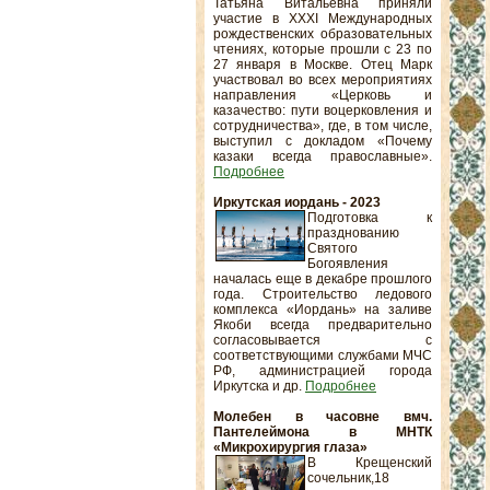
Татьяна Витальевна приняли
участие в XXXI Международных
рождественских образовательных
чтениях, которые прошли с 23 по
27 января в Москве. Отец Марк
участвовал во всех мероприятиях
направления «Церковь и
казачество: пути воцерковления и
сотрудничества», где, в том числе,
выступил с докладом «Почему
казаки всегда православные».
Подробнее
Иркутская иордань - 2023
Подготовка к
празднованию
Святого
Богоявления
началась еще в декабре прошлого
года. Строительство ледового
комплекса «Иордань» на заливе
Якоби всегда предварительно
согласовывается с
соответствующими службами МЧС
РФ, администрацией города
Иркутска и др.
Подробнее
Молебен в часовне вмч.
Пантелеймона в МНТК
«Микрохирургия глаза»
В Крещенский
сочельник,18