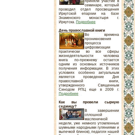
приняли участие в
семинаре, который
проводил отдел просвещения
Иркутской епархии на базе
Знаменского монастыря г.
Иркутска.
Подробнее
День православной книги
Во времена
проникновения
процесса
цифровизации
практически во все сферы
жизнедеятельности человека
книга по-прежнему остается
одним из основных источников
получения информации. В этих
условиях особенно актуальным
является проведение Дня
православной книги,
утвержденного Священным
Синодом РПЦ еще в 2009 г.
Подробнее
Как вы провели сырную
седмицу?
В завершении
сплошной
масленичной
недели, уже немного утомленные
шумными народными гуляниями и
выпечкой блинов), педагоги нашей