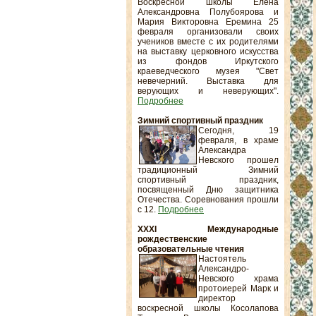
Воскресной школы Елена
Александровна Полубоярова и
Мария Викторовна Еремина 25
февраля организовали своих
учеников вместе с их родителями
на выставку церковного искусства
из фондов Иркутского
краеведческого музея "Свет
невечерний. Выставка для
верующих и неверующих".
Подробнее
Зимний спортивный праздник
Сегодня, 19
февраля, в храме
Александра
Невского прошел
традиционный Зимний
спортивный праздник,
посвященный Дню защитника
Отечества. Соревнования прошли
с 12.
Подробнее
XXXI Международные
рождественские
образовательные чтения
Настоятель
Александро-
Невского храма
протоиерей Марк и
директор
воскресной школы Косолапова