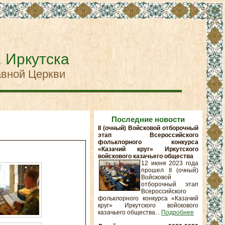
. Иркутска
авной Церкви
Последние новости
II (очный) Войсковой отборочный
этап Всероссийского
фольклорного конкурса
«Казачий круг» Иркутского
войскового казачьего общества
12 июня 2023 года
прошел II (очный)
Войсковой
отборочный этап
Всероссийского
фольклорного конкурса «Казачий
круг» Иркутского войскового
казачьего общества. .
Подробнее