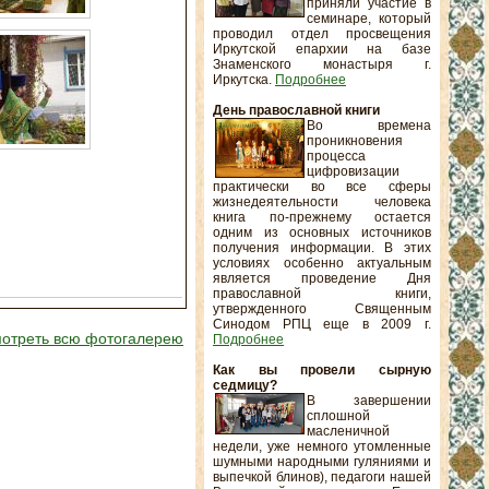
приняли участие в
семинаре, который
проводил отдел просвещения
Иркутской епархии на базе
Знаменского монастыря г.
Иркутска.
Подробнее
День православной книги
Во времена
проникновения
процесса
цифровизации
практически во все сферы
жизнедеятельности человека
книга по-прежнему остается
одним из основных источников
получения информации. В этих
условиях особенно актуальным
является проведение Дня
православной книги,
утвержденного Священным
Синодом РПЦ еще в 2009 г.
отреть всю фотогалерею
Подробнее
Как вы провели сырную
седмицу?
В завершении
сплошной
масленичной
недели, уже немного утомленные
шумными народными гуляниями и
выпечкой блинов), педагоги нашей