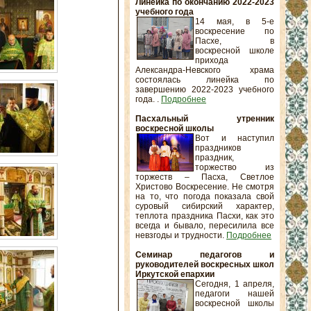
Линейка по окончанию 2022-2023
учебного года
14 мая, в 5-е
воскресение по
Пасхе, в
воскресной школе
прихода
Александра-Невского храма
состоялась линейка по
завершению 2022-2023 учебного
года. .
Подробнее
Пасхальный утренник
воскресной школы
Вот и наступил
праздников
праздник,
торжество из
торжеств – Пасха, Светлое
Христово Воскресение. Не смотря
на то, что погода показала свой
суровый сибирский характер,
теплота праздника Пасхи, как это
всегда и бывало, пересилила все
невзгоды и трудности.
Подробнее
Семинар педагогов и
руководителей воскресных школ
Иркутской епархии
Сегодня, 1 апреля,
педагоги нашей
воскресной школы