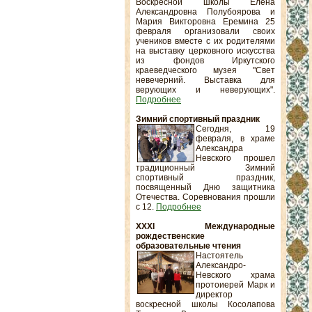
Воскресной школы Елена
Александровна Полубоярова и
Мария Викторовна Еремина 25
февраля организовали своих
учеников вместе с их родителями
на выставку церковного искусства
из фондов Иркутского
краеведческого музея "Свет
невечерний. Выставка для
верующих и неверующих".
Подробнее
Зимний спортивный праздник
Сегодня, 19
февраля, в храме
Александра
Невского прошел
традиционный Зимний
спортивный праздник,
посвященный Дню защитника
Отечества. Соревнования прошли
с 12.
Подробнее
XXXI Международные
рождественские
образовательные чтения
Настоятель
Александро-
Невского храма
протоиерей Марк и
директор
воскресной школы Косолапова