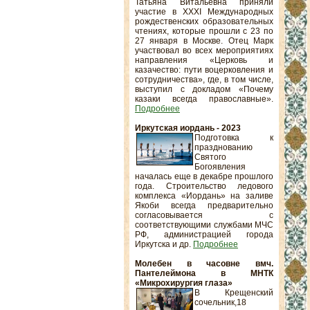
Татьяна Витальевна приняли
участие в XXXI Международных
рождественских образовательных
чтениях, которые прошли с 23 по
27 января в Москве. Отец Марк
участвовал во всех мероприятиях
направления «Церковь и
казачество: пути воцерковления и
сотрудничества», где, в том числе,
выступил с докладом «Почему
казаки всегда православные».
Подробнее
Иркутская иордань - 2023
Подготовка к
празднованию
Святого
Богоявления
началась еще в декабре прошлого
года. Строительство ледового
комплекса «Иордань» на заливе
Якоби всегда предварительно
согласовывается с
соответствующими службами МЧС
РФ, администрацией города
Иркутска и др.
Подробнее
Молебен в часовне вмч.
Пантелеймона в МНТК
«Микрохирургия глаза»
В Крещенский
сочельник,18