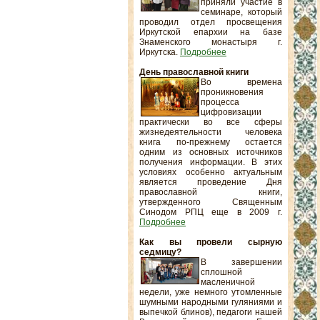
приняли участие в
семинаре, который
проводил отдел просвещения
Иркутской епархии на базе
Знаменского монастыря г.
Иркутска.
Подробнее
День православной книги
Во времена
проникновения
процесса
цифровизации
практически во все сферы
жизнедеятельности человека
книга по-прежнему остается
одним из основных источников
получения информации. В этих
условиях особенно актуальным
является проведение Дня
православной книги,
утвержденного Священным
Синодом РПЦ еще в 2009 г.
Подробнее
Как вы провели сырную
седмицу?
В завершении
сплошной
масленичной
недели, уже немного утомленные
шумными народными гуляниями и
выпечкой блинов), педагоги нашей