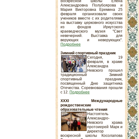
Воскресной школы Елена
Александровна Полубоярова и
Мария Викторовна Еремина 25
февраля организовали своих
учеников вместе с их родителями
на выставку церковного искусства
из фондов Иркутского
краеведческого музея "Свет
невечерний. Выставка для
верующих и неверующих".
Подробнее
Зимний спортивный праздник
Сегодня, 19
февраля, в храме
Александра
Невского прошел
традиционный Зимний
спортивный праздник,
посвященный Дню защитника
Отечества. Соревнования прошли
с 12.
Подробнее
XXXI Международные
рождественские
образовательные чтения
Настоятель
Александро-
Невского храма
протоиерей Марк и
директор
воскресной школы Косолапова