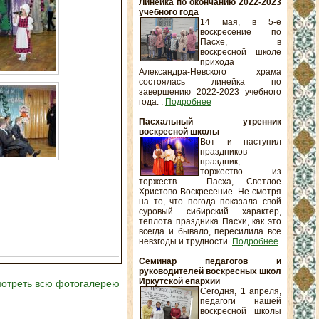
Линейка по окончанию 2022-2023
учебного года
14 мая, в 5-е
воскресение по
Пасхе, в
воскресной школе
прихода
Александра-Невского храма
состоялась линейка по
завершению 2022-2023 учебного
года. .
Подробнее
Пасхальный утренник
воскресной школы
Вот и наступил
праздников
праздник,
торжество из
торжеств – Пасха, Светлое
Христово Воскресение. Не смотря
на то, что погода показала свой
суровый сибирский характер,
теплота праздника Пасхи, как это
всегда и бывало, пересилила все
невзгоды и трудности.
Подробнее
Семинар педагогов и
руководителей воскресных школ
Иркутской епархии
отреть всю фотогалерею
Сегодня, 1 апреля,
педагоги нашей
воскресной школы