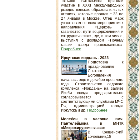
Татьяна Витальевна приняли
участие в XXXI Международных
рождественских образовательных
чтениях, которые прошли с 23 по
27 января в Москве. Отец Марк
участвовал во всех мероприятиях
направления «Церковь и
казачество: пути воцерковления и
сотрудничества», где, в том числе,
выступил с докладом «Почему
казаки всегда православные».
Подробнее
Иркутская иордань - 2023
Подготовка к
празднованию
Святого
Богоявления
началась еще в декабре прошлого
года. Строительство ледового
комплекса «Иордань» на заливе
Якоби всегда предварительно
согласовывается с
соответствующими службами МЧС
РФ, администрацией города
Иркутска и др.
Подробнее
Молебен в часовне вмч.
Пантелеймона в МНТК
«Микрохирургия глаза»
В Крещенский
сочельник,18