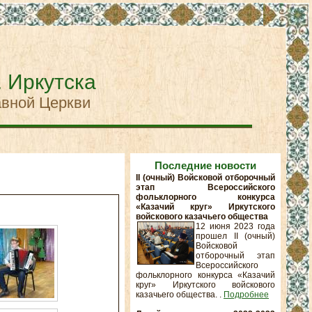
. Иркутска
авной Церкви
Последние новости
II (очный) Войсковой отборочный
этап Всероссийского
фольклорного конкурса
«Казачий круг» Иркутского
войскового казачьего общества
12 июня 2023 года
прошел II (очный)
Войсковой
отборочный этап
Всероссийского
фольклорного конкурса «Казачий
круг» Иркутского войскового
казачьего общества. .
Подробнее