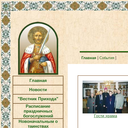
|
|
Главная
События
Главная
Новости
"Вестник Прихода"
Расписание
праздничных
богослужений
Гости храма
Новоначальным о
таинствах