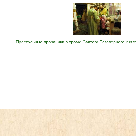
Престольные праздники в храме Святого Баговерного княз