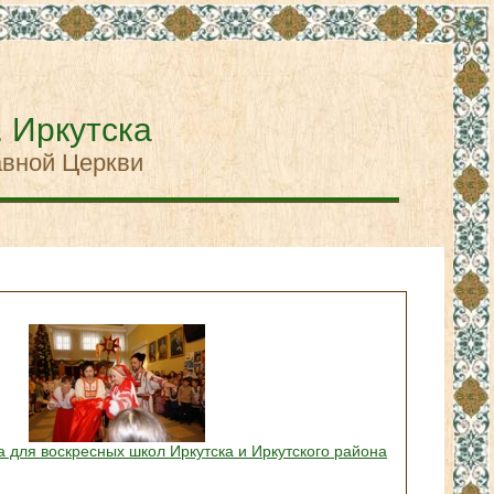
. Иркутска
авной Церкви
а для воскресных школ Иркутска и Иркутского района