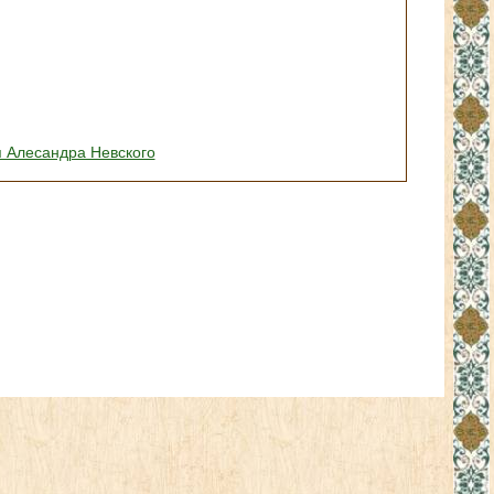
я Алесандра Невского